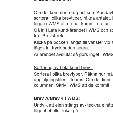
Om det kommer returpost som Kundavtal
sortera i olika brevtyper, räkna antalet,
logga i WMS att de har kommit i retur.
Gå in i Leta kund-ärendet i WMS och scrol
tex. Brev 4 retur.
Klicka på bocken längst till vänster vid 
läggs in, tryck sedan spara.
Är ärendet avslutat så görs inget i WM
Sortering av Leta kund-brev:
Sortera i olika brevtyper. Räkna hur mån
uppföljningsfilen i Teams. Om det finns
kolumnen. Skriv i WMS att de kommit i 
Brev A/Brev 4 i WMS:
Undvik att elen stängs av- teckna elnäts
lägenhet eller lokal på …