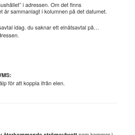
hushållet” i adressen. Om det finns
t är sammanlagt i kolumnen på det datumet.
savtal idag. du saknar ett elnätsavtal på…
adressen.
 WMS:
lp för att koppla ifrån elen.
som kommer i
d av återkommande strömavbrott