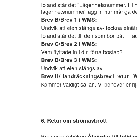
Ibland står det ”Lägenhetsnummer. till 
lägenhetsnummer lägg in hur många de
Brev B/Brev 1 i WMS:
Undvik att elen stängs av- teckna elnät
Ibland står det till den som bor på… i 
Brev C/Brev 2 i WMS:
Vem flyttade in i din förra bostad?
Brev D/Brev 3 i WMS:
Undvik att elen stängs av.
Brev H/Handräckningsbrev i retur i
Kommer väldigt sällan. Vi behöver er hjä
6. Retur om strömavbrott
Brev med rubriken
Åtgärder till följ