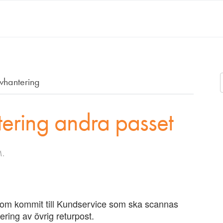
vhantering
tering andra passet
M.
 som kommit till Kundservice som ska scannas
ering av övrig returpost.