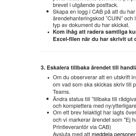
brevet i utgående postfack.
Skapa en logg i CAB på att du har 
ärendehanteringskod ”CUIN” och läg
typ av dokument du har skickat.
Kom ihåg att radera samtliga kun
Excel-filen när du har skrivit u
3. Eskalera tillbaka ärendet till han
Om du observerar att en utskrift i
om vad som ska skickas skriv till
Teams.
Ändra status till ”tillbaka till råd
och komplettera med ny/ytterligar
Om ett brev felaktigt har lagts över
och vi markerar ärendet som "Ej ha
Printleverantör via CAB)
Avsluta med att
meddela personen