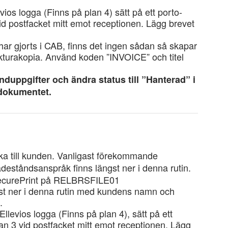
vios logga (Finns på plan 4) sätt på ett porto-
id postfacket mitt emot receptionen. Lägg brevet
har gjorts i CAB, finns det ingen sådan så skapar
akturakopia. Använd koden ”INVOICE” och titel
duppgifter och ändra status till ”Hanterad” i
t dokumentet.
ka till kunden. Vanligast förekommande
deståndsanspråk finns längst ner i denna rutin.
 SecurePrint på RELBRSFILE01
ngst ner i denna rutin med kundens namn och
.
llevios logga (Finns på plan 4), sätt på ett
an 3 vid postfacket mitt emot receptionen. Lägg