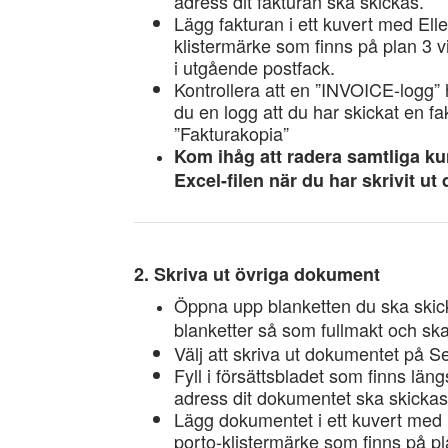
adress dit fakturan ska skickas.
Lägg fakturan i ett kuvert med Elle
klistermärke som finns på plan 3 v
i utgående postfack.
Kontrollera att en ”INVOICE-logg” 
du en logg att du har skickat en f
”Fakturakopia”
Kom ihåg att radera samtliga kun
Excel-filen när du har skrivit u
2. Skriva ut övriga dokument
Öppna upp blanketten du ska skic
blanketter så som fullmakt och ska
Välj att skriva ut dokumentet på
Fyll i försättsbladet som finns lä
adress dit dokumentet ska skickas
Lägg dokumentet i ett kuvert med E
porto-klistermärke som finns på pl