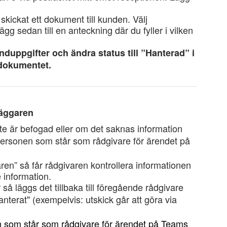
skickat ett dokument till kunden. Välj
g sedan till en anteckning där du fyller i vilken
duppgifter och ändra status till ”Hanterad” i
t dokumentet.
dläggaren
nte är befogad eller om det saknas information
 personen som står som rådgivare för ärendet på
givaren” så får rådgivaren kontrollera informationen
e information.
 så läggs det tillbaka till föregående rådgivare
nterat" (exempelvis: utskick går att göra via
 som står som rådgivare för ärendet på Teams