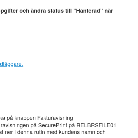
gifter och ändra status till ”Hanterad” när
ndläggare.
icka på knappen Fakturavisning
fakturavisningen på SecurePrint på RELBRSFILE01
ngst ner i denna rutin med kundens namn och