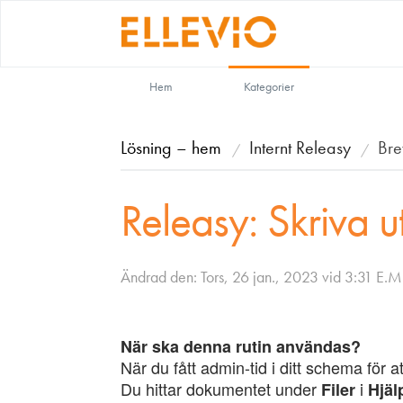
Hem
Kategorier
Lösning – hem
Internt Releasy
Bre
Releasy: Skriva u
Ändrad den: Tors, 26 jan., 2023 vid 3:31 E.M
När ska denna rutin användas?
När du fått admin-tid i ditt schema för a
Du hittar dokumentet under
i
Filer
Hjäl