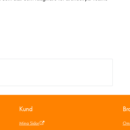
Kund
Bra
Mina Sidor
Om 