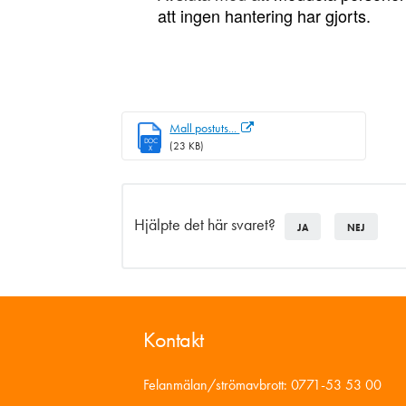
att ingen hantering har gjorts.
Mall postuts...
DOC
(23 KB)
X
Hjälpte det här svaret?
JA
NEJ
Kontakt
Felanmälan/strömavbrott: 0771-53 53 00