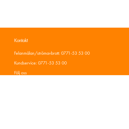
Kontakt
Felanmälan/strömavbrott: 0771-53 53 00
Kundservice: 0771-53 53 00
Följ oss
Kund
Mina Sidor
Energikonto